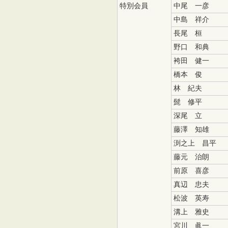
特別会員
中尾 一彦
中島 祥介
長尾 桓
野口 和典
袴田 健一
橋本 俊
林 紀夫
髭 修平
深尾 立
藤澤 知雄
渕之上 昌平
藤元 治朗
前原 喜彦
真辺 忠夫
松波 英寿
溝上 雅史
宮川 眞一