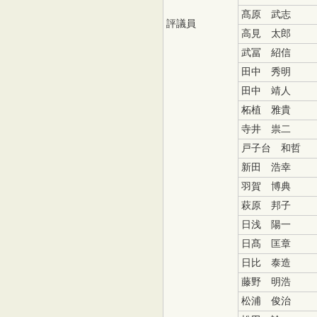
髙原 武志
評議員
高見 太郎
武冨 紹信
田中 秀明
田中 靖人
柘植 雅貴
寺井 祟二
戸子台 和哲
新田 浩幸
羽賀 博典
萩原 邦子
日浅 陽一
日髙 匡章
日比 泰造
藤野 明浩
松浦 俊治