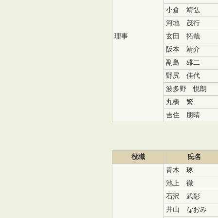
小倉 靖弘
河地 茂行
理事
玄田 拓哉
阪本 靖介
副島 雄二
野尻 佳代
波多野 悦朗
丸橋 繁
吉住 朋晴
役職
氏名
青木 琢
池上 徹
石沢 武彰
井山 なおみ