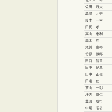
佐々木 裕
佐田 通夫
島津 元秀
鈴木 一幸
田尻 孝
高山 忠利
高木 均
滝川 康裕
竹原 徹郎
田口 智章
田中 紀章
田中 正俊
田邊 稔
茶山 一彰
坪内 博仁
豊田 成司
中尾 昭公