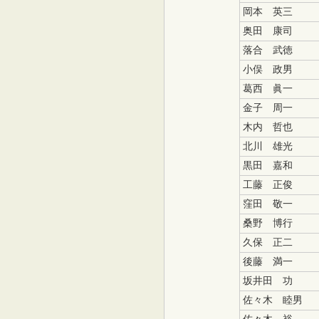
岡本 英三
奥田 康司
落合 武徳
小俣 政男
葛西 眞一
金子 周一
木内 哲也
北川 雄光
黒田 嘉和
工藤 正俊
窪田 敬一
桑野 博行
久保 正二
後藤 満一
坂井田 功
佐々木 睦男