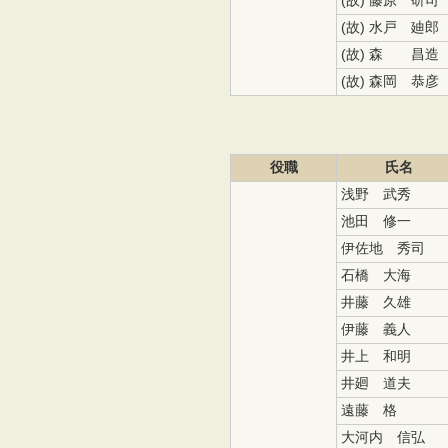
(故) 藤原 研司
(故) 水戸 廸郎
(故) 森 昌造
(故) 森岡 恭彦
役職
氏名
浅野 武秀
池田 修一
伊佐地 秀司
石橋 大海
井藤 久雄
伊藤 義人
井上 和明
井廻 道夫
遠藤 格
大河内 信弘