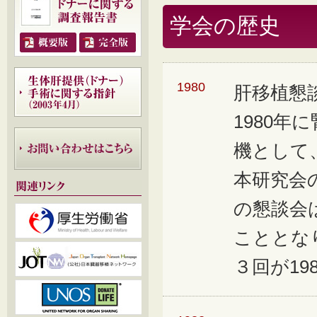
学会の歴史
1980
肝移植懇
1980
機として
本研究会
の懇談会
こととなり
３回が19