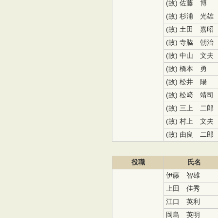
(故) 佐藤 博
(故) 杉浦 光雄
(故) 土田 嘉昭
(故) 寺脇 朝治
(故) 中山 文夫
(故) 橋本 勇
(故) 松井 陽
(故) 松﨑 靖司
(故) 三上 二郎
(故) 村上 文夫
(故) 由良 二郎
役職
氏名
伊藤 智雄
上田 佳秀
江口 英利
岡島 英明