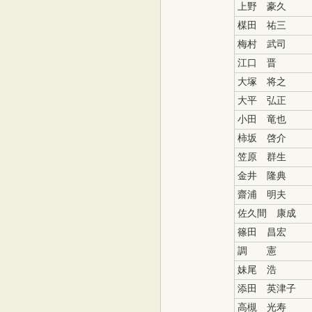
上野 豪久
楳田
祐三
梅村 武司
江口 晋
大塚 将之
大平 弘正
小田 竜也
柿坂 啓介
笠原 群生
金井 隆典
齋浦 明夫
佐久間 康成
篠田 昌宏
調 憲
妹尾 浩
添田 英津子
高槻 光寿