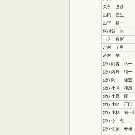
矢永 勝彦
山岡 義生
山下 裕一
横須賀 收
与芝 真彰
吉村 了勇
若林 剛
(故) 阿曾 弘一
(故) 内野 純一
(故) 岡 隆宏
(故) 小澤 和惠
(故) 小野 慶一
(故) 小崎 正巳
(故) 小林 誠一
(故) 今 充
(故) 佐藤 寿雄