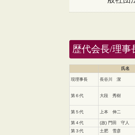
歴代会長/理事
氏名
現理事長
長谷川 潔
第６代
大段 秀樹
第
５
代
上本 伸二
第４代
(故) 門田 守人
第３代
土肥 雪彦