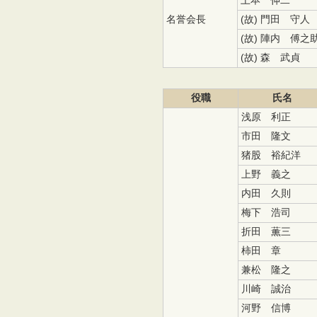
上本 伸二
名誉会長
(故) 門田 守人
(故) 陣内 傅之
(故) 森 武貞
役職
氏名
浅原 利正
市田 隆文
猪股 裕紀洋
上野 義之
内田 久則
梅下 浩司
折田 薫三
柿田 章
兼松 隆之
川崎 誠治
河野 信博