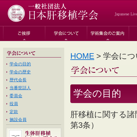
HOME
> 学会に
学会の目的
学会の歴史
歴代会長
当番世話人
学会の目的
委員会
役員
定款
肝移植に関する諸
施設会員
第3条）