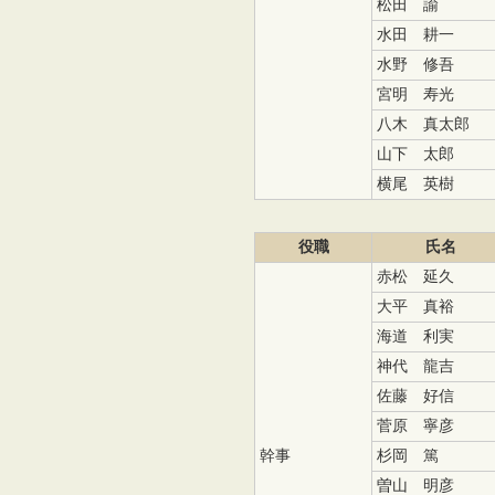
松田 諭
水田 耕一
水野 修吾
宮明 寿光
八木 真太郎
山下 太郎
横尾 英樹
役職
氏名
赤松 延久
大平 真裕
海道 利実
神代 龍吉
佐藤 好信
菅原 寧彦
幹事
杉岡 篤
曽山 明彦