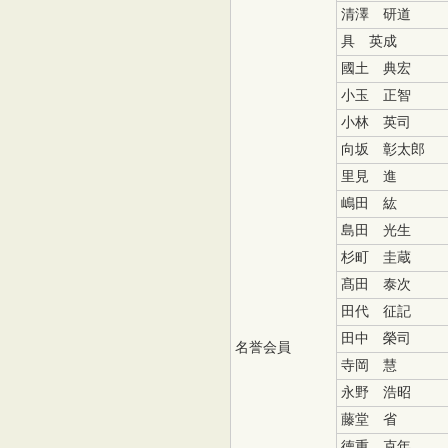
清澤 研道
具 英成
國土 典宏
小玉 正智
小林 英司
向坂 彰太郎
里見 進
嶋田 紘
島田 光生
杉町 圭蔵
髙田 泰次
田代 征記
田中 榮司
名誉会員
寺岡 慧
永野 浩昭
藤堂 省
徳重 克年