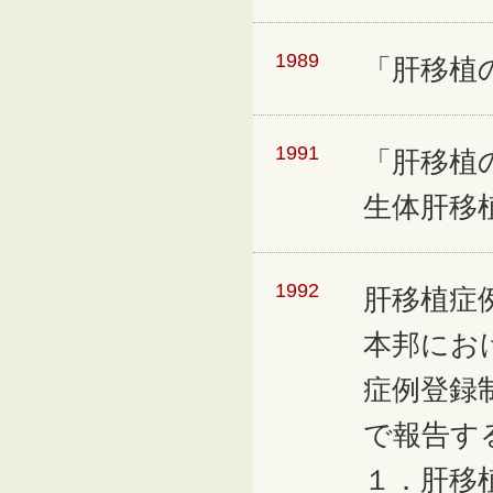
1989
「肝移植
1991
「肝移植
生体肝移
1992
肝移植症
本邦にお
症例登録
で報告す
１．肝移植