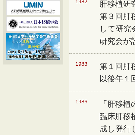
1982
肝移植研
第３回肝
して研究
研究会が
1983
第１回肝
以後年１
1986
「肝移植
臨床肝移
成し発行